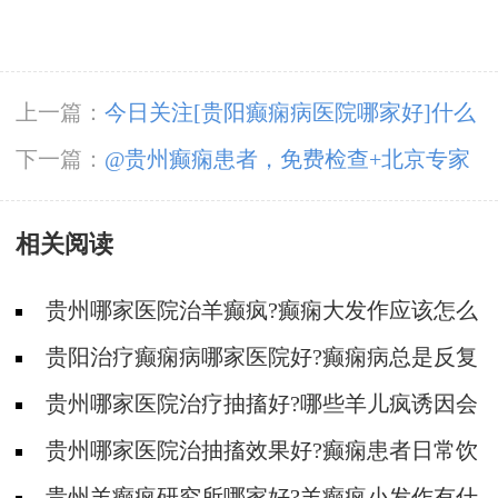
上一篇：
今日关注[贵阳癫痫病医院哪家好]什么
是小发作变异型癫痫？
下一篇：
@贵州癫痫患者，免费检查+北京专家
+高达万元补贴已到位！速领这份爱国卫生月健
相关阅读
康礼包
贵州哪家医院治羊癫疯?癫痫大发作应该怎么
治疗?
贵阳治疗癫痫病哪家医院好?癫痫病总是反复
发作怎么办?
贵州哪家医院治疗抽搐好?哪些羊儿疯诱因会
被忽略?
贵州哪家医院治抽搐效果好?癫痫患者日常饮
食护理怎么做?
贵州羊癫疯研究所哪家好?羊癫疯小发作有什