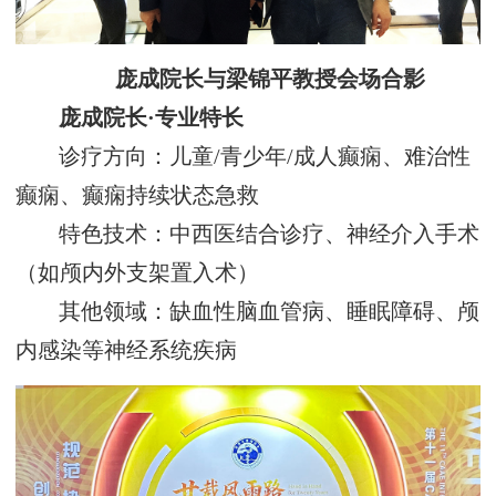
庞成院长与梁锦平教授会场合影
庞成院长
·
专业特长
诊疗方向
‌：儿童
/
青少年
/
成人癫痫、难治性
癫痫、癫痫持续状态急救
特色技术
‌：中西医结合
诊疗、神经介入手术
（如颅内外支架置入术）
其他领域
‌：缺血性脑血管病、睡眠障碍、颅
内感染等神经系统疾病