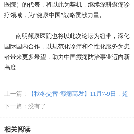
医院）
的代表，将以此为契机，继续深耕癫痫诊
疗领域，为
“健康中国”战略贡献力量。
南明颠康医院也将以此次论坛为纽带，深化
国际国内合作，以规范化诊疗和个性化服务为患
者带来更多希望，助力中国癫痫防治事业迈向新
高度。
上一篇：
【秋冬交替·癫痫高发】11月7-9日，超
难约的北京三甲名医，携手贵州专家团共抗癫
下一篇：没有了
痫，速约！
相关阅读