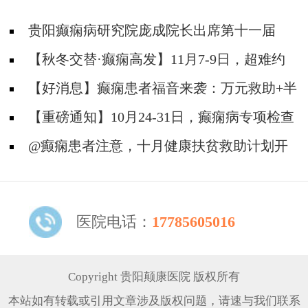
贵阳癫痫病研究院庞成院长出席第十一届
CAAE国际癫痫论坛暨协会成立20周年庆典
【秋冬交替·癫痫高发】11月7-9日，超难约
的北京三甲名医，携手贵州专家团共抗癫痫，速
【好消息】癫痫患者福音来袭：万元救助+半
约！
价专项检查+京黔专家免费亲诊，符合条件者速
【重磅通知】10月24-31日，癫痫病专项检查
申请！
全额救助+京黔名医免费亲诊+高达万元补贴，
@癫痫患者注意，十月健康扶贫救助计划开
名额有限，速
启，专家免费亲诊+高达万元治疗救助，速抢名
额！
医院电话：
17785605016
Copyright 贵阳颠康医院 版权所有
本站如有转载或引用文章涉及版权问题，请速与我们联系