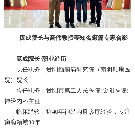
庞成院长与高伟教授等知名癫痫专家合影
庞成院长
·
职业经历
现任职务
‌：贵阳癫痫病研究院（南明颠康医
院）院长
曾任职务
‌：
贵阳市第二人民医院
(
金阳医院
)
神经内科主任
临床经验
‌：近
40
年神经内科诊疗经验，专注
癫痫领域
30
年