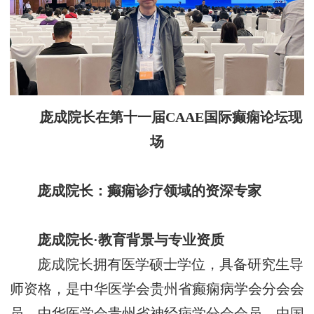
庞成院长在
第十一届
CAAE国际癫痫论坛
现
场
庞成院长：癫痫诊疗领域的资深专家
庞成院长
·
教育背景与专业资质
庞成院长拥有医学硕士学位，具备研究生导
师资格，是
中华医学会贵州省癫痫病学会分会会
员
、
中华医学会贵州省神经病学分会会员
、
中国