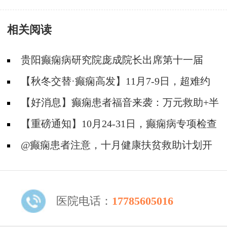
件者速申请！
届CAAE国际癫痫论坛暨协会成立20周年庆典
相关阅读
贵阳癫痫病研究院庞成院长出席第十一届
CAAE国际癫痫论坛暨协会成立20周年庆典
【秋冬交替·癫痫高发】11月7-9日，超难约
的北京三甲名医，携手贵州专家团共抗癫痫，速
【好消息】癫痫患者福音来袭：万元救助+半
约！
价专项检查+京黔专家免费亲诊，符合条件者速
【重磅通知】10月24-31日，癫痫病专项检查
申请！
全额救助+京黔名医免费亲诊+高达万元补贴，
@癫痫患者注意，十月健康扶贫救助计划开
名额有限，速
启，专家免费亲诊+高达万元治疗救助，速抢名
额！
医院电话：
17785605016