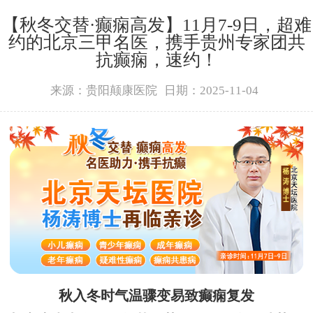
【秋冬交替·癫痫高发】11月7-9日，超难
约的北京三甲名医，携手贵州专家团共
抗癫痫，速约！
来源：贵阳颠康医院
日期：2025-11-04
秋入冬时气温骤变易致癫痫复发