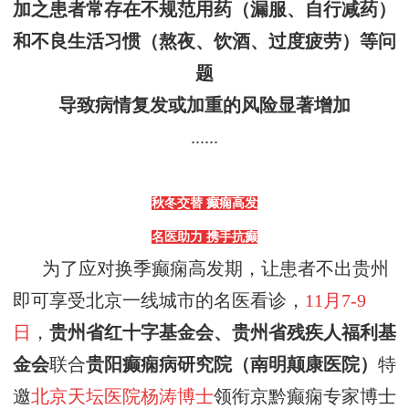
加之患者常存在不规范用药（漏服、自行减药）
和不良生活习惯（熬夜、饮酒、过度疲劳）等问
题
导致病情复发或加重的风险显著增加
......
秋冬交替
癫痫高发
名医助力
携手抗癫
为了
应对换季
癫痫
高发期，
让患者不出贵州
即可享受北京一线城市的名医看诊
，
11月7-9
日
，
贵州省红十字基金会、贵州省残疾人福利基
金会
联合
贵阳
癫痫病研究院（南明
颠康医院
）
特
邀
北京天坛医院杨涛博士
领衔
京黔癫痫专家博士