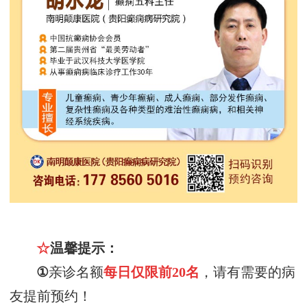
☆
温馨提示：
①
亲诊名额
每日仅限前
20
名
，请有需要的病
友提前预约！