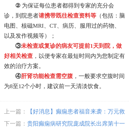
②
为保证每位患者都得到专家的充分会
诊，到院患者
请携带既往检查资料等
（包括：脑
电图、核磁
MRI、CT、病历、服用过的药物、
以及发作视频等）；
③
未检查
或复诊
的病友可提前
1天到院，做
好相关检查
，以便专家在最短时间内为您制定有
效的治疗方案。
④
肝肾功能检查需空腹
，一般要求空腹时间
为
8至12个小时，建议前一天清淡饮食。
上一篇：
【好消息】癫痫患者福音来袭：万元救
助+半价专项检查+京黔专家免费亲诊，符合条
下一篇：
贵阳癫痫病研究院庞成院长出席第十一