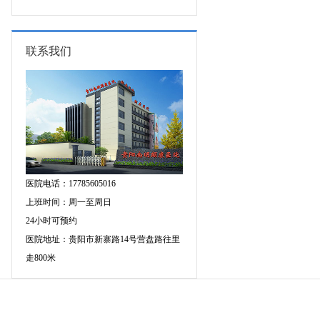
专家空降贵阳亲诊，勿错过！
三甲癫痫名医公益亲诊+检查治疗大
额援助，速约！
联系我们
医院电话：17785605016
上班时间：周一至周日
24小时可预约
医院地址：贵阳市新寨路14号营盘路往里
走800米