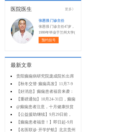
医院医生
更多》
张恩强 门诊主任
张恩强 门诊主任47岁，
1999年毕业于兰州大学(
预约挂号
最新文章
贵阳癫痫病研究院庞成院长出席
第十一届CAAE国际癫痫论坛暨协会
【秋冬交替·癫痫高发】11月7-9
成立20周年庆典
日，超难约的北京三甲名医，携手
【好消息】癫痫患者福音来袭：
贵州专家团共抗癫痫，速约！
万元救助+半价专项检查+京黔专家
【重磅通知】10月24-31日，癫痫
免费亲诊，符合条件者速申请！
病专项检查全额救助+京黔名医免费
@癫痫患者注意，十月健康扶贫
亲诊+高达万元补贴，名额有限，速
救助计划开启，专家免费亲诊+高达
【公益援助继续】9月29日前，
万元治疗救助，速抢名额！
癫痫名医免费亲诊+检查治疗大额援
【癫痫患者福音！】即日起-9月
助持续发放，速约！
15日，专项检查免费+北京三甲知名
【名医联诊·开学护航】北京贵州